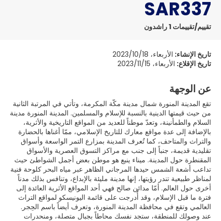
SAR337
تقييم/تقييمات 1 راشدون
تاريخ الإنشاء:
الأربعاء، 2023/10/18
تاريخ الإقلاع:
الأربعاء، 2023/11/15
عن الوجهة
تقع المدينة المنورة شمال مدينة مكّة المكرمة، وتأتي في المرتبة الثانية
من حيث قيمتها الدينية بالنسبة للإسلام والمسلمين. المدينة المنورة مدينة
السلام والطمأنينة، وتعدّ موطناً للعديد من المواقع التاريخية والأثرية،
بالإضافة إلى عدة مواقع معارك للتاريخ الإسلامي، ممّا أغناها بالحضارة
والتراث والمتاحف، كما تُعرف المدينة بمزارع التمر الواسعة وأسواق
تقليدية قديمة، جنباً إلى جنب مع مراكز التسوق العصرية والأسواق
المقنطرة حول المدينة. ميناء ينبع هو موطن بعض أجمل الشواطئ حيث
تداعب أشعة الشمس حيدها المرجاني الظاهر عبر مياه البحر كلوحة فنية
لمناظر طبيعية تندر رؤيتها، إنها مدينة مليئة بالإبداع، وتنافس بذلك مدناً
أخرى حول العالم. أمّا مدائن صالح فهي أحد المواقع الأثرية العائدة إلى
فترة ما قبل الإسلام، وقد أُدرجت على قائمة اليونيسكو لمواقع التراث
العالمي وتقع في محافظة المدينة المنورة، وتعرف أيضاً باسم الحِجر.
عند وصولك للمنطقة، ستجد نفسك محاطاً بجبال متصلة، ومنحدرات