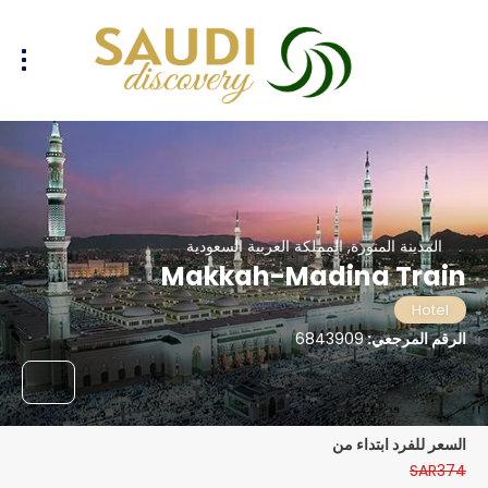
المدينة المنورة, المملكة العربية السعودية
Makkah-Madina Train
Hotel
الرقم المرجعي:
6843909
السعر للفرد ابتداء من
SAR374