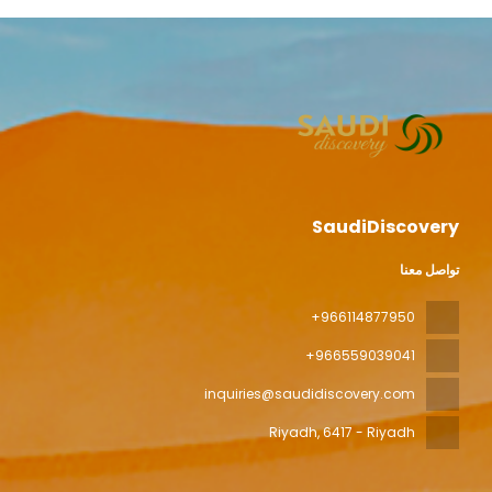
SaudiDiscovery
تواصل معنا
+966114877950
+966559039041
inquiries@saudidiscovery.com
Riyadh
, 6417 - Riyadh