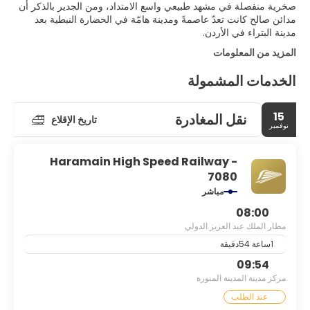
صخرية منفصلة في مشهد طبيعي واسع الامتداد، ومن الجدير بالذكر أن
مدائن صالح كانت تعدّ عاصمةً ومدينة هامّة في الحضارة النبطية بعد
مدينة البتراء في الأردن.
المزيد من المعلومات
الخدمات المشمولة
15
نقل المغادرة
تاريخ الإقلاع
نوفمبر
Haramain High Speed Railway -
7080
مباشر
08:00
مطار الملك عبد العزيز الدولي
1ساعة 54دقيقة
09:54
مركز مدينة المدينة المنورة
عند الطلب