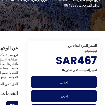
الرقم المرجعي:
6843835
السعر للفرد ابتداء من
عن الوجهة
SAR778
تقع مدينة مكة 
SAR467
عمليات الإنشاء
باعتبارها مكان
جميع المسلمين 
تقييم/تقييمات 2 راشدونs
السلام. تضم ا
المواقع الأيق
تعديل
المزيد من الم
الخدمات 
احجز