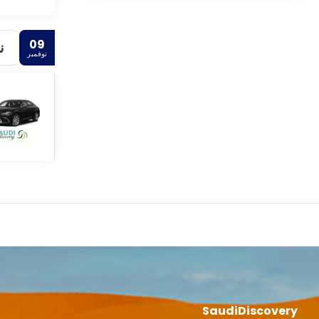
09
ن
نوفمبر
SaudiDiscovery