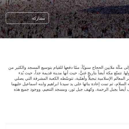
مشاركة
 مكّة ملايين الحجاج سنويّاً، ممّا دفعها للقيام بتوسيع المسجد والكثير من
تتمتّع مكة أيضاً بتاريخٍ غنيًّ، حيث أنها مدينة قديمة جداً، حيث بُدء
 المعالم الإسلامية تبجيلاً وأهمّية، تتوسّطه الكعبة المشرفة التي يصلي
ه السلام، ثم تمت إعادة بنائها على يد سيدنا ابراهيم وابنه اسماعيل عليهما
ف أيضاً بجبل الرحمة، وكهف جبل ثور، ومسجد التنعيم، ووجود جميع هذه