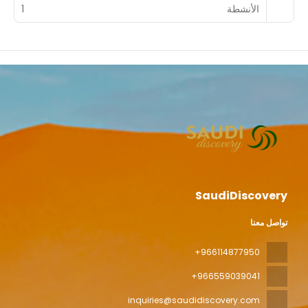
الأنشطة
1
SaudiDiscovery
تواصل معنا
+966114877950
+966559039041
inquiries@saudidiscovery.com