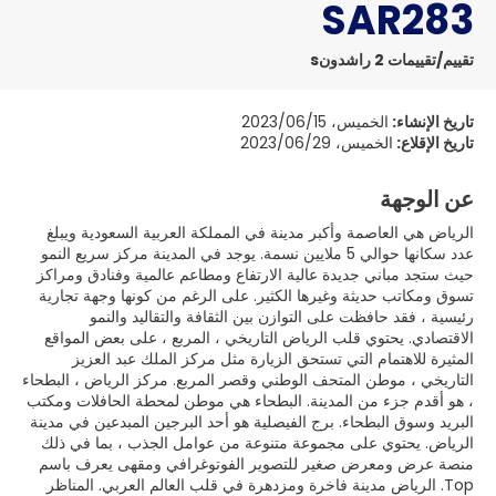
SAR283
تقييم/تقييمات 2 راشدونs
تاريخ الإنشاء:
الخميس، 2023/06/15
تاريخ الإقلاع:
الخميس، 2023/06/29
عن الوجهة
الرياض هي العاصمة وأكبر مدينة في المملكة العربية السعودية ويبلغ
عدد سكانها حوالي 5 ملايين نسمة. يوجد في المدينة مركز سريع النمو
حيث ستجد مباني جديدة عالية الارتفاع ومطاعم عالمية وفنادق ومراكز
تسوق ومكاتب حديثة وغيرها الكثير. على الرغم من كونها وجهة تجارية
رئيسية ، فقد حافظت على التوازن بين الثقافة والتقاليد والنمو
الاقتصادي. يحتوي قلب الرياض التاريخي ، المربع ، على بعض المواقع
المثيرة للاهتمام التي تستحق الزيارة مثل مركز الملك عبد العزيز
التاريخي ، موطن المتحف الوطني وقصر المربع. مركز الرياض ، البطحاء
، هو أقدم جزء من المدينة. البطحاء هي موطن لمحطة الحافلات ومكتب
البريد وسوق البطحاء. برج الفيصلية هو أحد البرجين المبدعين في مدينة
الرياض. يحتوي على مجموعة متنوعة من عوامل الجذب ، بما في ذلك
منصة عرض ومعرض صغير للتصوير الفوتوغرافي ومقهى يعرف باسم
Top. الرياض مدينة فاخرة ومزدهرة في قلب العالم العربي. المناظر