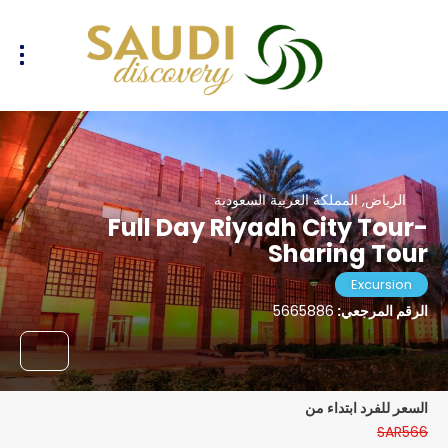
الرياض, المملكة العربية السعودية
Full Day Riyadh City Tour-
Sharing Tour
Excursion
الرقم المرجعي:
5665886
السعر للفرد ابتداء من
SAR566