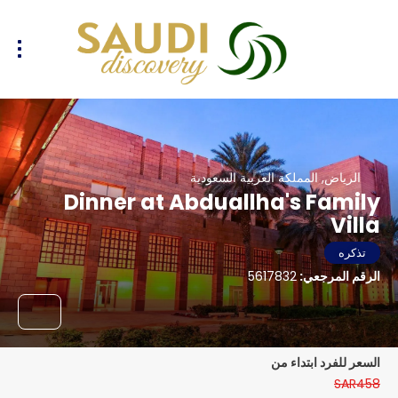
الرياض, المملكة العربية السعودية
Dinner at Abduallha's Family
Villa
تذكره
الرقم المرجعي:
5617832
السعر للفرد ابتداء من
SAR458