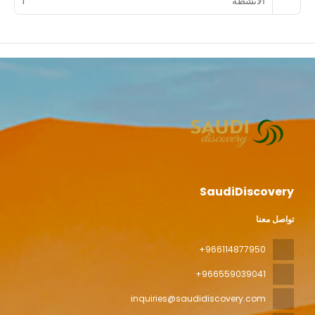
الأنشطة
1
SaudiDiscovery
تواصل معنا
+966114877950
+966559039041
inquiries@saudidiscovery.com