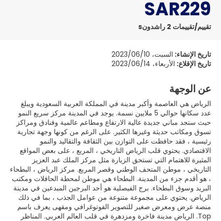
SAR229
تقييم/تقييمات 2 راشدونs
تاريخ الإنشاء:
السبت، 2023/06/10
تاريخ الإقلاع:
الأربعاء، 2023/06/14
عن الوجهة
الرياض هي العاصمة وأكبر مدينة في المملكة العربية السعودية ويبلغ
عدد سكانها حوالي 5 ملايين نسمة. يوجد في المدينة مركز سريع النمو
حيث ستجد مباني جديدة عالية الارتفاع ومطاعم عالمية وفنادق ومراكز
تسوق ومكاتب حديثة وغيرها الكثير. على الرغم من كونها وجهة تجارية
رئيسية ، فقد حافظت على التوازن بين الثقافة والتقاليد والنمو
الاقتصادي. يحتوي قلب الرياض التاريخي ، المربع ، على بعض المواقع
المثيرة للاهتمام التي تستحق الزيارة مثل مركز الملك عبد العزيز
التاريخي ، موطن المتحف الوطني وقصر المربع. مركز الرياض ، البطحاء
، هو أقدم جزء من المدينة. البطحاء هي موطن لمحطة الحافلات ومكتب
البريد وسوق البطحاء. برج الفيصلية هو أحد البرجين المبدعين في مدينة
الرياض. يحتوي على مجموعة متنوعة من عوامل الجذب ، بما في ذلك
منصة عرض ومعرض صغير للتصوير الفوتوغرافي ومقهى يعرف باسم
Top. الرياض مدينة فاخرة ومزدهرة في قلب العالم العربي. المناظر