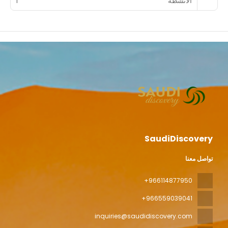
الأنشطة
1
SaudiDiscovery
تواصل معنا
+966114877950
+966559039041
inquiries@saudidiscovery.com