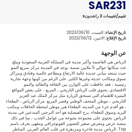
SAR231
تقييم/تقييمات 2 راشدونs
تاريخ الإنشاء:
السبت، 2023/06/10
تاريخ الإقلاع:
الاثنين، 2023/06/12
عن الوجهة
الرياض هي العاصمة وأكبر مدينة في المملكة العربية السعودية ويبلغ
عدد سكانها حوالي 5 ملايين نسمة. يوجد في المدينة مركز سريع النمو
حيث ستجد مباني جديدة عالية الارتفاع ومطاعم عالمية وفنادق ومراكز
تسوق ومكاتب حديثة وغيرها الكثير. على الرغم من كونها وجهة تجارية
رئيسية ، فقد حافظت على التوازن بين الثقافة والتقاليد والنمو
الاقتصادي. يحتوي قلب الرياض التاريخي ، المربع ، على بعض المواقع
المثيرة للاهتمام التي تستحق الزيارة مثل مركز الملك عبد العزيز
التاريخي ، موطن المتحف الوطني وقصر المربع. مركز الرياض ، البطحاء
، هو أقدم جزء من المدينة. البطحاء هي موطن لمحطة الحافلات ومكتب
البريد وسوق البطحاء. برج الفيصلية هو أحد البرجين المبدعين في مدينة
الرياض. يحتوي على مجموعة متنوعة من عوامل الجذب ، بما في ذلك
منصة عرض ومعرض صغير للتصوير الفوتوغرافي ومقهى يعرف باسم
Top. الرياض مدينة فاخرة ومزدهرة في قلب العالم العربي. المناظر