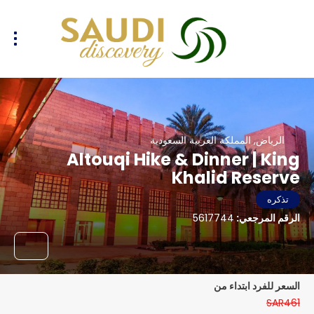
الرياض, المملكة العربية السعودية
Altouqi Hike & Dinner | King
Khalid Reserve
تذكره
الرقم المرجعي:
5617744
السعر للفرد ابتداء من
SAR461