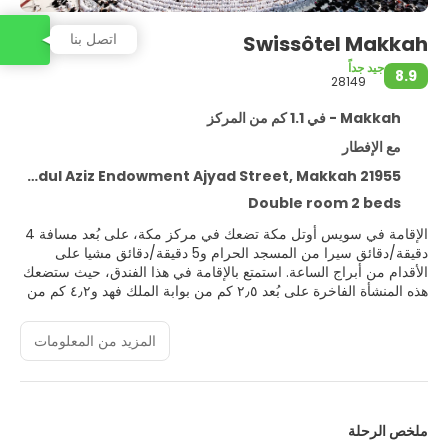
اتصل بنا
Swissôtel Makkah
جيد جداً
8.9
28149
Makkah - في 1.1 كم من المركز
مع الإفطار
King Abdul Aziz Endowment Ajyad Street, Makkah 21955
Double room 2 beds
الإقامة في سويس أوتل مكة تضعك في مركز مكة، على بُعد مسافة 4
دقيقة/دقائق سيرا من المسجد الحرام و5 دقيقة/دقائق مشيا على
الأقدام من أبراج الساعة. استمتع بالإقامة في هذا الفندق، حيث ستضعك
هذه المنشأة الفاخرة على بُعد ٢٫٥ كم من بوابة الملك فهد و٤٫٢ كم من
سوق الخليل.
المزيد من المعلومات
تمتع بوسائل الراحة المتاحة في هذه المنشأة، ومنها اتصال لاسلكي
مجاني بالإنترنت وخدمات الاستعلامات والإرشاد ومتاجر للهدايا/أكشاك
للجرائد. في فندق حيث صُمّم البناء على طراز آرت ديكو، ستجد مزايا
إضافية تشمل صالون لتصفيف الشعر وتلفاز في المنطقة المشتركة
وقاعة ولائم.
ملخص الرحلة