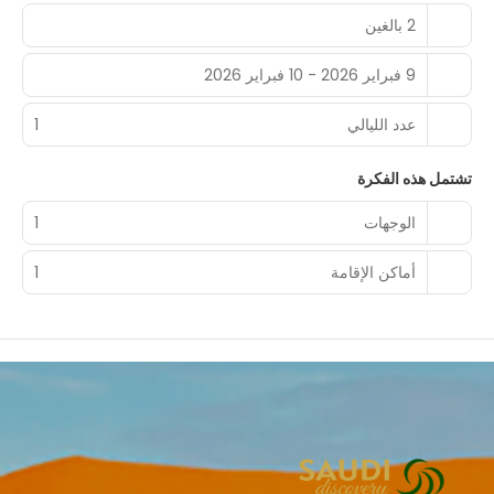
اشعر وكأنك في بيتك عند الإقامة في واحدة من 1487 غرفة مكيفة
2 بالغين
تتميز بوجود ثلاجات. يُتاح لك اتصال لاسلكي بالإنترنت مجانًا لتبقى على
اتصال دائمًا. تضم الحمامات وحدات دش مع أحواض استحمام
9 فبراير 2026 - 10 فبراير 2026
ومستلزمات مجانية للعناية الشخصية ومجففات شعر. تشتمل وسائل
الراحة المتاحة على هواتف، بالإضافة إلى خزنات ومكاتب.
عدد الليالي
1
استمتع بوجبة في مطعم منشأة فندقية، أو أقم هنا للاسترخاء والاستفادة
من خدمة الغرف على مدار 24 ساعة. أنهِ يومك بتناول مشروب مُنعش
تشتمل هذه الفكرة
في البار/الاستراحة. يتم تقديم بوفيه فطور يوميًا من 6 صباحاً إلى 10:30
صباحًا مقابل رسم إضافي.
الوجهات
1
تضم وسائل الرائحة المميزة مركز لرجال الأعمال وخدمة سريعة
لإجراءات تسجيل الوصول وخدمة سريعة لإنهاء إجراءات المغادرة. يتم
أماكن الإقامة
1
توفير حافلة للتوصيل من وإلى المطار مقابل تكلفة إضافية (متوفرة
على مدار 24 ساعة).