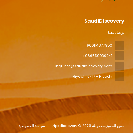
SaudiDiscovery
تواصل معنا
+966114877950
+966559039041
inquiries@saudidiscovery.com
Riyadh
, 6417 - Riyadh
جميع الحقوق محفوظة tripsdiscovery © 2026
سياسة الخصوصية