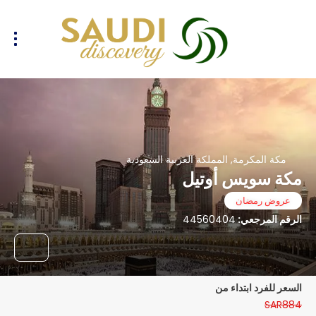
مكة المكرمة, المملكة العربية السعودية
مكة سويس أوتيل
عروض رمضان
الرقم المرجعي:
44560404
السعر للفرد ابتداء من
SAR884