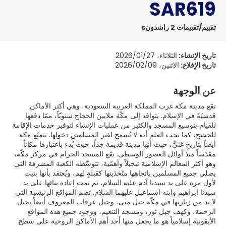
SAR619
تقييم/تقييمات 2 راشدونs
تاريخ الإنشاء:
الثلاثاء، 2026/01/27
تاريخ الإقلاع:
الاثنين، 2026/02/09
عن الوجهة
تقع مدينة مكة غرب المملكة العربية السعودية، وهي أكثر الأماكن
قدسيّةً في الإسلام. يتوافد إلى مكّة ملايين الحجاج سنويّاً، ممّا دفعها
للقيام بتوسيع المسجد والكثير من عمليات الإنشاء لتوفير خدمات الإقامة
للحجيج، كما يجب العلم أنه لا يُسمح لغير المسلمين دخولها. تتمتّع مكة
أيضاً بتاريخٍ غنيًّ، حيث أنها مدينة قديمة جداً، حيث بُدء باعتبارها مكاناً
مقدّساً منذ أوائل العصور الوسطى. يقع المسجد الحرام في مركز مكّة،
وهو أكثر المعالم الإسلامية تبجيلاً وأهمّية، تتوسّطه الكعبة المشرفة التي
يصلي جميع المسلمين باتجاهها متّخذينها كقبلةٍ لهم، ويُعتقد بأنها بنيت
لأول مرة على يد سيدنا آدم عليه السلام، ثم تمت إعادة بنائها على يد
سيدنا ابراهيم وابنه اسماعيل عليهما السلام. تضم المواقع الرئيسية التي
لا بد من زيارتها في مكّة جبل منى، وجبل عرفات المعروف أيضاً بجبل
الرحمة، وكهف جبل ثور، ومسجد التنعيم، ووجود جميع هذه المواقع
الأيقونية إسلامياً هو ما يجعل منها أحد أهم الأماكن الروحية على سطح