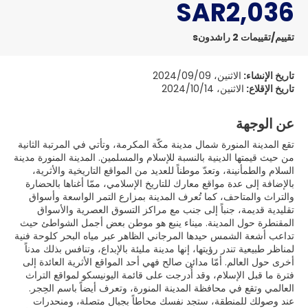
SAR2,036
تقييم/تقييمات 2 راشدونs
تاريخ الإنشاء:
الاثنين، 2024/09/09
تاريخ الإقلاع:
الاثنين، 2024/10/14
عن الوجهة
تقع المدينة المنورة شمال مدينة مكّة المكرمة، وتأتي في المرتبة الثانية
من حيث قيمتها الدينية بالنسبة للإسلام والمسلمين. المدينة المنورة مدينة
السلام والطمأنينة، وتعدّ موطناً للعديد من المواقع التاريخية والأثرية،
بالإضافة إلى عدة مواقع معارك للتاريخ الإسلامي، ممّا أغناها بالحضارة
والتراث والمتاحف، كما تُعرف المدينة بمزارع التمر الواسعة وأسواق
تقليدية قديمة، جنباً إلى جنب مع مراكز التسوق العصرية والأسواق
المقنطرة حول المدينة. ميناء ينبع هو موطن بعض أجمل الشواطئ حيث
تداعب أشعة الشمس حيدها المرجاني الظاهر عبر مياه البحر كلوحة فنية
لمناظر طبيعية تندر رؤيتها، إنها مدينة مليئة بالإبداع، وتنافس بذلك مدناً
أخرى حول العالم. أمّا مدائن صالح فهي أحد المواقع الأثرية العائدة إلى
فترة ما قبل الإسلام، وقد أُدرجت على قائمة اليونيسكو لمواقع التراث
العالمي وتقع في محافظة المدينة المنورة، وتعرف أيضاً باسم الحِجر.
عند وصولك للمنطقة، ستجد نفسك محاطاً بجبال متصلة، ومنحدرات