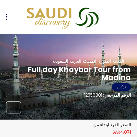
المدينة المنورة, المملكة العربية السعودية
Full day Khaybar Tour from
Madina
تذكره
الرقم المرجعي:
12556801
السعر للفرد ابتداء من
SAR4,071