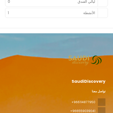
ليالي الفندق
0
الأنشطة
1
SaudiDiscovery
تواصل معنا
+966114877950
+966559039041