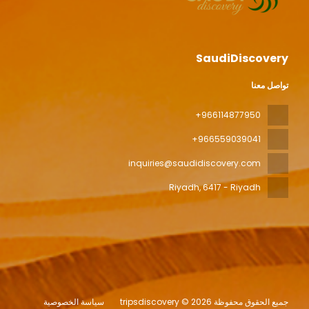
SaudiDiscovery
تواصل معنا
+966114877950
+966559039041
inquiries@saudidiscovery.com
Riyadh
, 6417 - Riyadh
جميع الحقوق محفوظة tripsdiscovery © 2026
سياسة الخصوصية