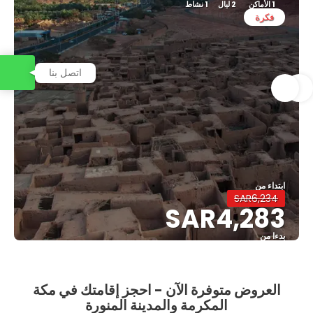
1 الأماكن
2 ليال
1 نشاط
فكرة
اتصل بنا
ابتداء من
SAR6,234
SAR4,283
بدءا من
شاهد
العروض متوفرة الآن - احجز إقامتك في مكة
المكرمة والمدينة المنورة