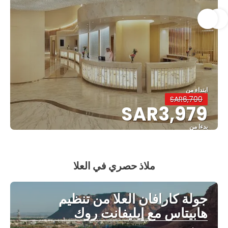
ابتداء من
SAR6,700
SAR3,979
بدءا من
شاهد
ملاذ حصري في العلا
جولة كارافان العلا من تنظيم
هابيتاس مع إيليفانت روك