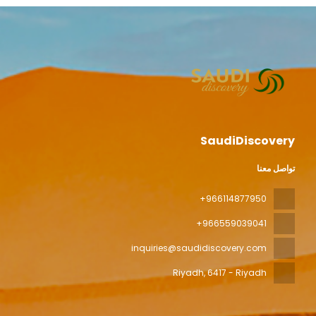
SaudiDiscovery
تواصل معنا
+966114877950
+966559039041
inquiries@saudidiscovery.com
Riyadh
, 6417 - Riyadh