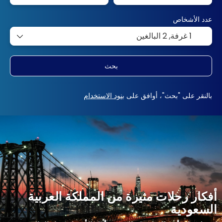
عدد الأشخاص
1 غرفة,
2 البالغين
بحث
بالنقر على "بحث"، أوافق على
بنود الاستخدام
أفكار رحلات مثيرة من المملكة العربية
السعودية