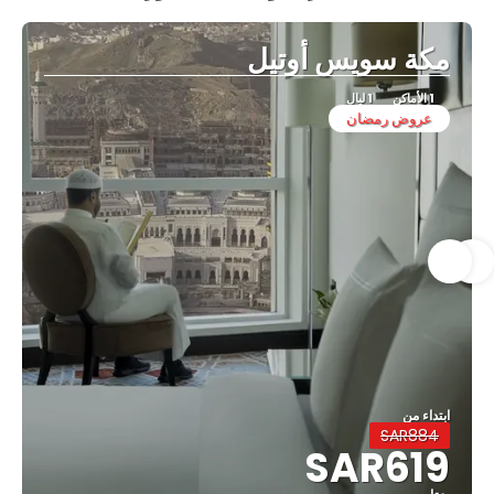
مكة سويس أوتيل
1 الأماكن
1 ليال
عروض رمضان
ابتداء من
SAR884
SAR619