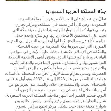
جدّة
المملكة العربية السعودية
تطلّ مدينة جدّة على البحر الأحمر غرب المملكة العربية
السعودية، وهي ثانِ أكبر مدينة في المملكة، ومركز تجاري
رئيسي فيها، كما أنها البوابة الرئيسية لدخول مدينة مكّة التي
يجب على المسلمين الأصحاء زيارتها ولو لمرّة واحدة خلال
حياتهم لأداء فريضة الحج، كما أنها أيضاً بوابة الدخول إلى المدينة
المنورة، التي تلي بدورها مكّة المكرمة من حيث القدسيّة
والمكانة في الإسلام. لاكتشاف جدّة، عليك الإبحار في سواحلها
الهائجة، وزيارة كورنيشها الباذخ، وتذوّق أشهى الأطعمة البحرية
التي تشتهر بها، والاستمتاع بالقصور الساحرة، والمعالم الأثرية
والتاريخية. يعتبر قصر خزام معلماً يعكس جمال فن العمارة
العصرية، وسمي بخزام نسبة لأزهار الخزامى المحيطة به؛ امتدّت
عملية بناء القصر من عام 1928 إلى عام 1932، وهو أول بناء بني
باستخدام الحديد والإسمنت في جدّة، والملك عبد العزيز هو من
أمر ببنائه خلال إقامته في بيت نصيف لفترة من الزمن، أما
اليوم، فيعتبر القصر أحد أشهر متاحف المملكة العربية السعودية.
شارع التحلية هو ذو مستوى رفيع وأهمية رئيسية عالية بين
شوارع مدينة جدة، حيث يشكل مركز تجمع مراكز التسوق