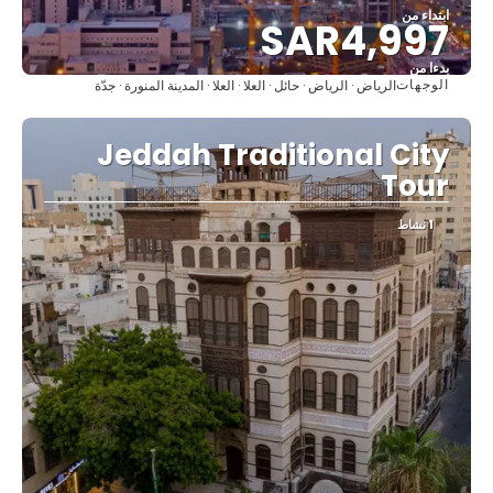
ابتداء من
SAR4,997
بدءا من
الوجهات
الرياض · الرياض · حائل · العلا · العلا · المدينة المنورة · جدّة
شاهد
Jeddah Traditional City
Tour
1 نشاط