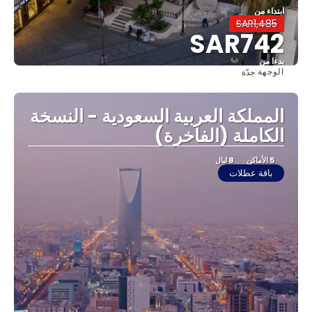
ابتداء من
SAR1,485
SAR742
بدءا من
الوجهة:
جدّة
شاهد
المملكة العربية السعودية - النسخة
الكاملة (الفاخرة)
5 الأماكن
8 ليال
باقة عطلات