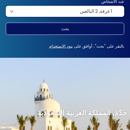
عدد الأشخاص
1 غرفة,
2 البالغين
بحث
بالنقر على "بحث"، أوافق على
بنود الاستخدام
جدّة, المملكة العربية السعودية