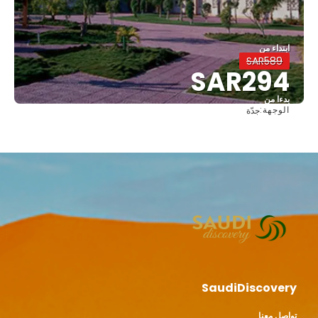
ابتداء من
SAR589
SAR294
بدءا من
الوجهة:
جدّة
شاهد
SaudiDiscovery
تواصل معنا