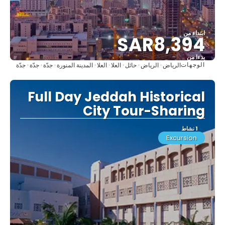
ابتداء من
SAR8,394
بدءا من
الوجهات
الرياض · الرياض · حائل · العلا · العلا · المدينة المنورة · جدّة · جدّة · جدّة
شاهد
Full Day Jeddah Historical
City Tour-Sharing
1 نشاط
Excursion