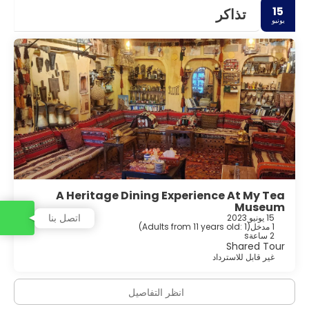
15
تذاكر
يونيو
A Heritage Dining Experience At My Tea
Museum
اتصل بنا
15 يونيو 2023
1 مدخل
(
Adults from 11 years old: 1
)
2 ساعةs
Shared Tour
غير قابل للاسترداد
انظر التفاصيل