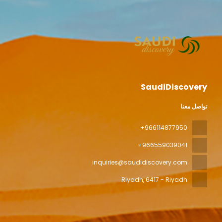
SaudiDiscovery
تواصل معنا
+966114877950
+966559039041
inquiries@saudidiscovery.com
Riyadh
, 6417 - Riyadh